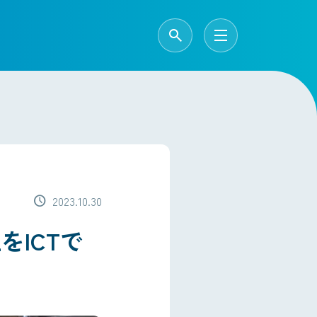
schedule
2023.10.30
ICTで